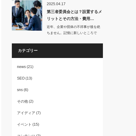
2025.04.17
第三者委員会とは？設置するメ
リットとその方法・費用…
近年、企業や団体の不祥事が後を絶
ちません。記憶に新しいところで
は、兵庫県知事のパ…
カテゴリー
news
(21)
SEO
(13)
sns
(6)
その他
(2)
アイディア
(7)
イベント
(15)