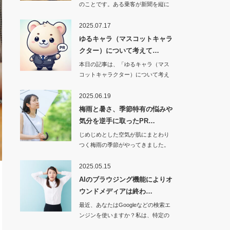
のことです。ある乗客が新聞を縦に
三つ折りにして読…
2025.07.17
ゆるキャラ（マスコットキャラ
クター）について考えて…
本日の記事は、「ゆるキャラ（マス
コットキャラクター）について考え
てみました」です…
2025.06.19
梅雨と暑さ、季節特有の悩みや
気分を逆手に取ったPR…
じめじめとした空気が肌にまとわり
つく梅雨の季節がやってきました。
昔は「早…
2025.05.15
AIのブラウジング機能によりオ
ウンドメディアは終わ…
最近、あなたはGoogleなどの検索エ
ンジンを使いますか？私は、特定の
お…