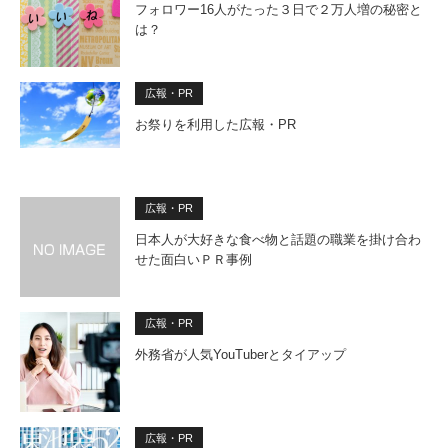
フォロワー16人がたった３日で２万人増の秘密と
は？
広報・PR
お祭りを利用した広報・PR
広報・PR
日本人が大好きな食べ物と話題の職業を掛け合わ
せた面白いＰＲ事例
広報・PR
外務省が人気YouTuberとタイアップ
広報・PR