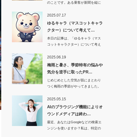
のことです。ある乗客が新聞を縦に
三つ折りにして読…
2025.07.17
ゆるキャラ（マスコットキャラ
クター）について考えて…
本日の記事は、「ゆるキャラ（マス
コットキャラクター）について考え
てみました」です…
2025.06.19
梅雨と暑さ、季節特有の悩みや
気分を逆手に取ったPR…
じめじめとした空気が肌にまとわり
つく梅雨の季節がやってきました。
昔は「早…
2025.05.15
AIのブラウジング機能によりオ
ウンドメディアは終わ…
最近、あなたはGoogleなどの検索エ
ンジンを使いますか？私は、特定の
お…