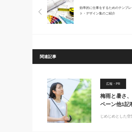
効率的に仕事をするためのテンプレ
ト・デザイン集のご紹介
関連記事
広報・PR
梅雨と暑さ、
ペーン他1記
じめじめとした空