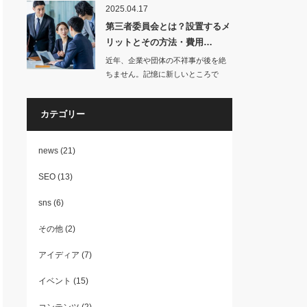
2025.04.17
第三者委員会とは？設置するメ
リットとその方法・費用…
近年、企業や団体の不祥事が後を絶
ちません。記憶に新しいところで
は、兵庫県知事のパ…
カテゴリー
news
(21)
SEO
(13)
sns
(6)
その他
(2)
アイディア
(7)
イベント
(15)