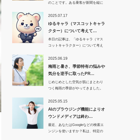
のことです。ある乗客が新聞を縦に
三つ折りにして読…
2025.07.17
ゆるキャラ（マスコットキャラ
クター）について考えて…
本日の記事は、「ゆるキャラ（マス
コットキャラクター）について考え
てみました」です…
2025.06.19
梅雨と暑さ、季節特有の悩みや
気分を逆手に取ったPR…
じめじめとした空気が肌にまとわり
つく梅雨の季節がやってきました。
昔は「早…
2025.05.15
AIのブラウジング機能によりオ
ウンドメディアは終わ…
最近、あなたはGoogleなどの検索エ
ンジンを使いますか？私は、特定の
お…