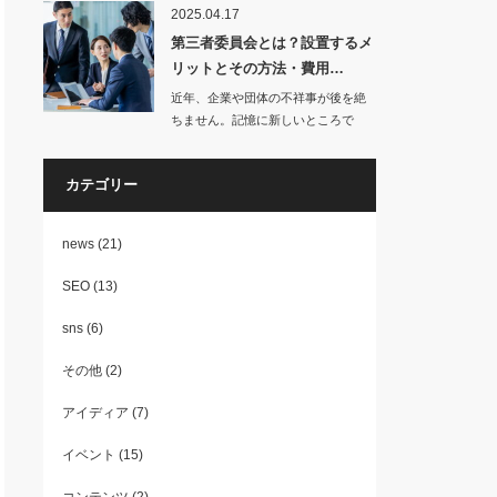
2025.04.17
第三者委員会とは？設置するメ
リットとその方法・費用…
近年、企業や団体の不祥事が後を絶
ちません。記憶に新しいところで
は、兵庫県知事のパ…
カテゴリー
news
(21)
SEO
(13)
sns
(6)
その他
(2)
アイディア
(7)
イベント
(15)