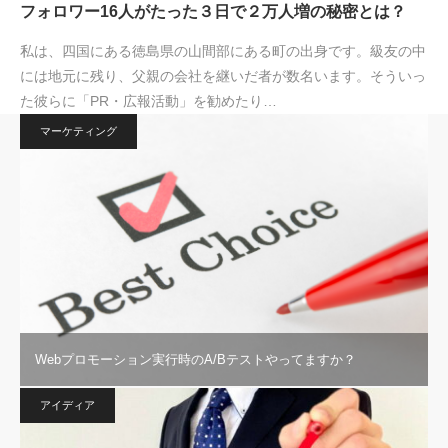
フォロワー16人がたった３日で２万人増の秘密とは？
私は、四国にある徳島県の山間部にある町の出身です。級友の中
には地元に残り、父親の会社を継いだ者が数名います。そういっ
た彼らに「PR・広報活動」を勧めたり…
マーケティング
Webプロモーション実行時のA/Bテストやってますか？
アイディア